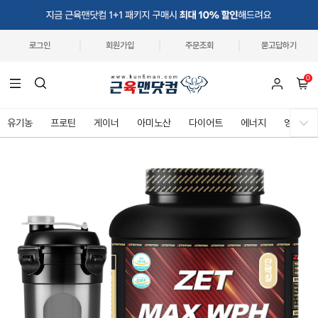
로그인
회원가입
주문조회
묻고답하기
0
유기농
프로틴
게이너
아미노산
다이어트
에너지
영양제