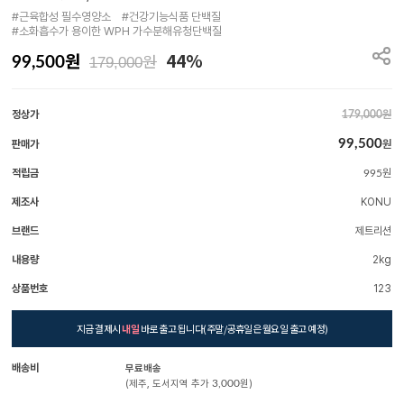
#근육합성 필수영양소　#건강기능식품 단백질

#소화흡수가 용이한 WPH 가수분해유청단백질
원
44%
원
99,500
179,000
정상가
원
179,000
99,500
판매가
원
적립금
원
995
제조사
KONU
브랜드
제트리션
내용량
2kg
상품번호
123
지금 결제시
내일
바로 출고 됩니다(주말/공휴일은 월요일 출고 예정)
배송비
무료배송
(제주, 도서지역 추가
3,000
원)