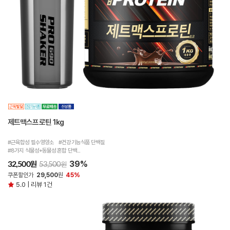
제트맥스프로틴 1kg
#근육합성 필수영양소 #건강기능식품 단백질
#8가지 식물성+동물성 혼합 단백...
39%
원
32,500
원
53,500
쿠폰할인가
29,500
원
45%
5.0 | 리뷰 1건