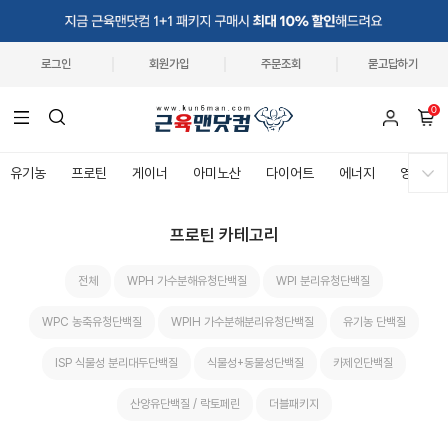
로그인
회원가입
주문조회
묻고답하기
0
유기농
프로틴
게이너
아미노산
다이어트
에너지
영양제
프로틴 카테고리
전체
WPH 가수분해유청단백질
WPI 분리유청단백질
WPC 농축유청단백질
WPIH 가수분해분리유청단백질
유기농 단백질
ISP 식물성 분리대두단백질
식물성+동물성단백질
카제인단백질
산양유단백질 / 락토페린
더블패키지