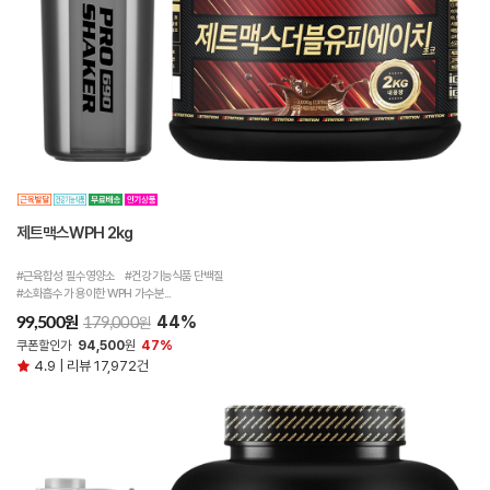
제트맥스WPH 2kg
#근육합성 필수영양소 #건강기능식품 단백질
#소화흡수가 용이한 WPH 가수분...
44%
원
99,500
원
179,000
쿠폰할인가
94,500
원
47%
4.9 | 리뷰 17,972건