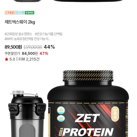
제트맥스웨이 2kg
#근육합성 필수영양소 #건강기능식품 단백질
#WPC 농축유청단백질 건강기능식...
44%
원
89,500
원
159,000
쿠폰할인가
84,500
원
47%
5.0 | 리뷰 2,215건