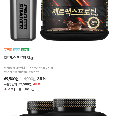
제트맥스프로틴 3kg
#근육합성 필수영양소 #건강기능식품 단백질
#8가지 식물성+동물성 혼합 단백...
39%
원
69,500
원
114,000
쿠폰할인가
59,500
원
48%
4.9 | 리뷰 5,865건