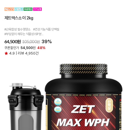
제트맥스소이 2kg
#근육합성 필수영양소 #건강기능식품 단백질
#부담없이 채우는 식물성 ISP 분...
39%
원
64,500
원
105,000
쿠폰할인가
54,500
원
48%
4.9 | 리뷰 4,950건