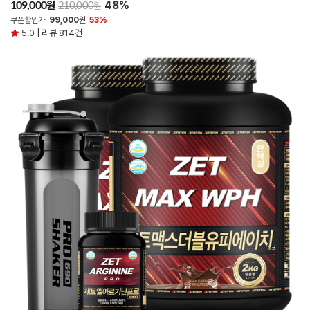
48%
원
109,000
원
210,000
쿠폰할인가
99,000
원
53%
5.0 | 리뷰 814건