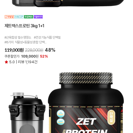
제트맥스프로틴 3kg 1+1
#근육합성 필수영양소 #건강기능식품 단백질
#8가지 식물성+동물성 혼합 단백...
48%
원
119,000
원
228,000
쿠폰할인가
109,000
원
52%
5.0 | 리뷰 1,194건