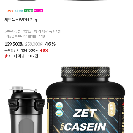
제트맥스WPIH 2kg
#근육합성 필수영양소 #건강기능식품 단백질
#최상급 WPIH 가수분해분리유청...
46%
원
139,500
원
259,000
쿠폰할인가
134,500
원
48%
5.0 | 리뷰 6,182건