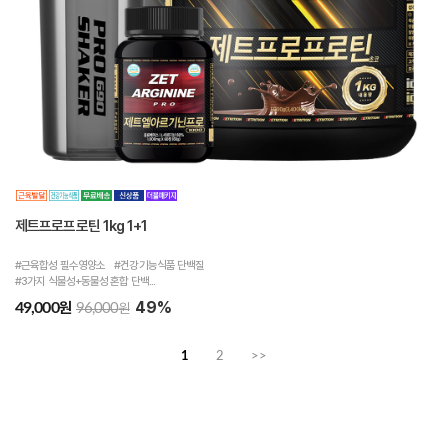
제트프로프로틴 1kg 1+1
#근육합성 필수영양소 #건강기능식품 단백질
#3가지 식물성+동물성 혼합 단백...
49%
원
49,000
원
96,000
1
2
>>