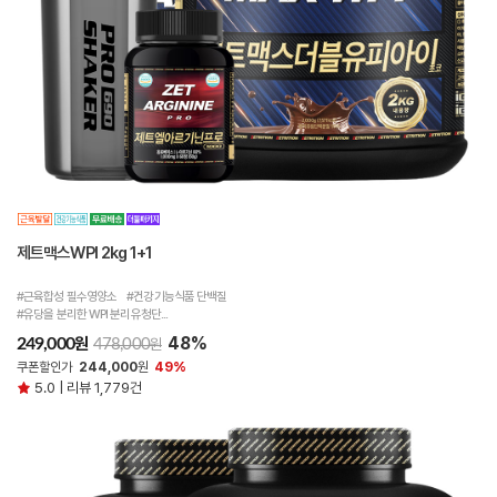
제트맥스WPI 2kg 1+1
#근육합성 필수영양소 #건강기능식품 단백질
#유당을 분리한 WPI 분리유청단...
48%
원
249,000
원
478,000
쿠폰할인가
244,000
원
49%
5.0 | 리뷰 1,779건