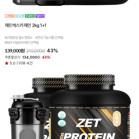
제트맥스카제인 2kg 1+1
#근육합성 필수영양소 #건강기능식품 단백질
#MCI 미셀라카제인 단백질
43%
원
139,000
원
245,000
쿠폰할인가
134,000
원
45%
5.0 | 리뷰 4건