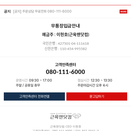
[공지] 주문상담 무료전화 080-111-6000
공지
무통장입금안내
예금주 : 이현호(근육맨닷컴)
국민은행 : 427501-04-111618
신한은행 : 110-454-995582
고객만족센터
080-111-6000
운영시간
09:30 ~ 17:00
점심시간
12:30 ~ 13:30
주말 / 공휴일 휴무
주문마감시간 오후 4시
고객만족센터 전화연결
묻고답하기
근육맨닷컴 CEO 이현호