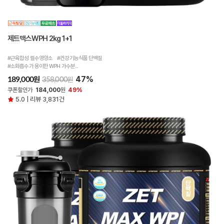
제트맥스WPH 2kg 1+1
#근육합성 필수영양소 #건강기능식품 단백질
#소화흡수가 용이한 WPH 가수분...
47%
원
189,000
원
358,000
쿠폰할인가
184,000
원
49%
5.0 | 리뷰 3,831건