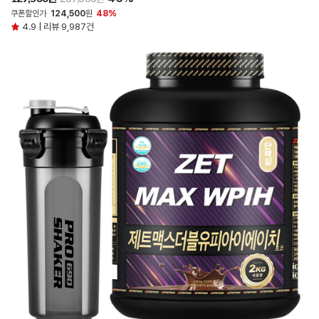
쿠폰할인가
124,500
원
48%
4.9 | 리뷰 9,987건