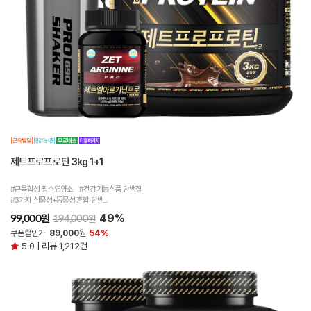
제트프로프로틴 3kg 1+1
#근육합성 필수영양소 #건강기능식품 단백질
#3가지 식물성+동물성 혼합 단백...
49%
원
99,000
원
194,000
쿠폰할인가
89,000
원
54%
5.0 | 리뷰 1,212건