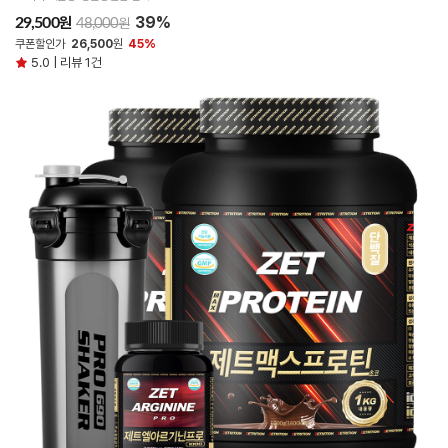
39%
원
29,500
원
48,000
쿠폰할인가
26,500
원
45%
5.0 | 리뷰 1건