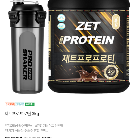
제트프로프로틴 3kg
#근육합성 필수영양소 #건강기능식품 단백질
#3가지 식물성+동물성 혼합 단백...