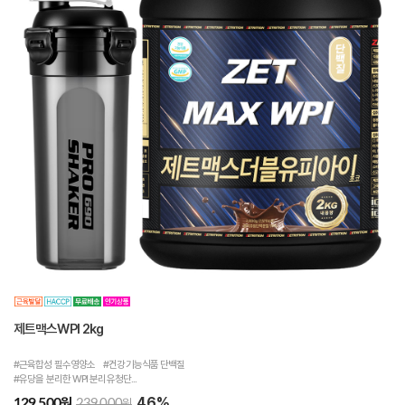
제트맥스WPI 2kg
#근육합성 필수영양소 #건강기능식품 단백질
#유당을 분리한 WPI 분리유청단...
46%
원
129,500
원
239,000