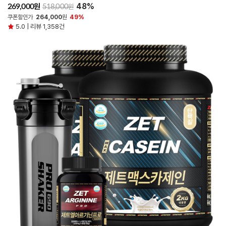
48%
원
269,000
원
518,000
쿠폰할인가
264,000
원
49%
5.0 | 리뷰 1,358건