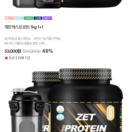
제트맥스프로틴 1kg 1+1
#근육합성 필수영양소 #건강기능식품 단백질
#8가지 식물성+동물성 혼합 단백...
49%
원
53,000
원
104,000
5.0 | 리뷰 1건