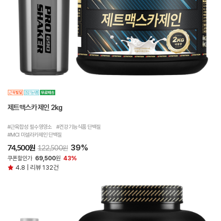
제트맥스카제인 2kg
#근육합성 필수영양소 #건강기능식품 단백질
#MCI 미셀라카제인 단백질
39%
원
74,500
원
122,500
쿠폰할인가
69,500
원
43%
4.8 | 리뷰 132건