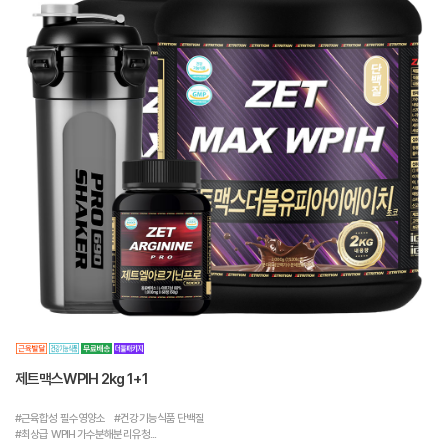
제트맥스WPIH 2kg 1+1
#근육합성 필수영양소 #건강기능식품 단백질
#최상급 WPIH 가수분해분리유청...