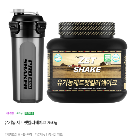
유기농 제트팻킬러쉐이크 750g
#체중조절용 식단관리 #유기농 인증시설 제조