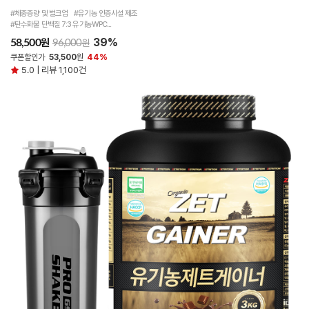
#체중증량 및 벌크업 #유기농 인증시설 제조
#탄수화물 단백질 7:3 유기농WPC...
39%
원
58,500
원
96,000
쿠폰할인가
53,500
원
44%
5.0 | 리뷰 1,100건