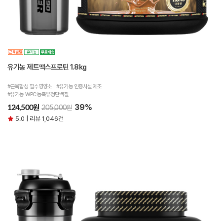
유기농 제트맥스프로틴 1.8kg
#근육합성 필수영양소 #유기농 인증시설 제조
#유기농 WPC 농축유청단백질
39%
원
124,500
원
205,000
5.0 | 리뷰 1,046건