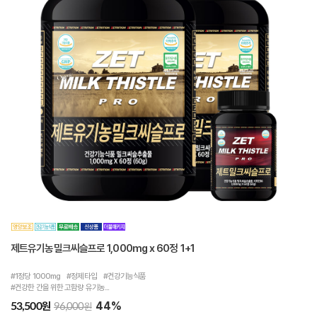
제트유기농밀크씨슬프로 1,000mg x 60정 1+1
#1정당 1000mg #정제타입 #건강기능식품
#건강한 간을 위한 고함량 유기농...
44%
원
53,500
원
96,000