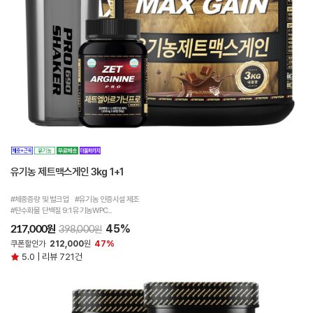
유기농 제트맥스게인 3kg 1+1
#체중증량 및 벌크업 #유기농 인증시설 제조
#탄수화물 단백질 9:1 유기농WPC...
45%
원
217,000
원
398,000
쿠폰할인가
212,000
원
47%
5.0 | 리뷰 721건