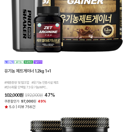
유기농 제트게이너 1.2kg 1+1
#체중증량 및 벌크업 #유기농 인증시설 제조
#탄수화물 단백질 7:3 유기농WPC...
47%
원
102,000
원
192,000
쿠폰할인가
97,000
원
49%
5.0 | 리뷰 756건