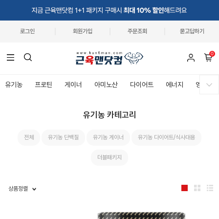
로그인
회원가입
주문조회
묻고답하기
0
유기농
프로틴
게이너
아미노산
다이어트
에너지
영양제
유기농 카테고리
전체
유기농 단백질
유기농 게이너
유기농 다이어트/식사대용
더블패키지
상품정렬