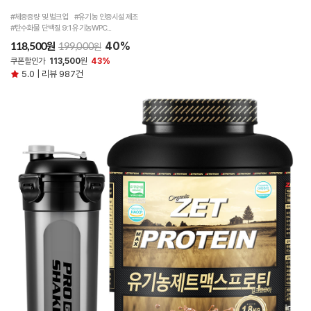
#체중증량 및 벌크업 #유기농 인증시설 제조
#탄수화물 단백질 9:1 유기농WPC...
40%
원
118,500
원
199,000
쿠폰할인가
113,500
원
43%
5.0 | 리뷰 987건