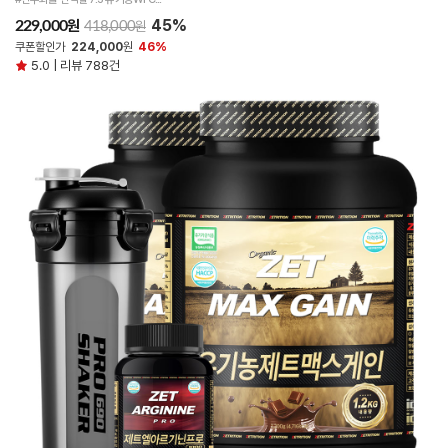
45%
원
229,000
원
418,000
쿠폰할인가
224,000
원
46%
5.0 | 리뷰 788건