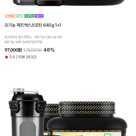
유기농 제트맥스프로틴 640g 1+1
#근육합성 필수영양소 #유기농 인증시설 제조
#유기농 WPC 농축유청단백질
46%
원
97,000
원
178,000
5.0 | 리뷰 353건