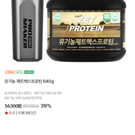
유기농 제트맥스프로틴 640g
#근육합성 필수영양소 #유기농 인증시설 제조
#유기농 WPC 농축유청단백질
39%
원
54,500
원
89,000
5.0 | 리뷰 883건