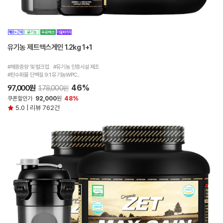
유기농 제트맥스게인 1.2kg 1+1
#체중증량 및 벌크업 #유기농 인증시설 제조
#탄수화물 단백질 9:1 유기농WPC...
46%
원
97,000
원
178,000
쿠폰할인가
92,000
원
48%
5.0 | 리뷰 762건