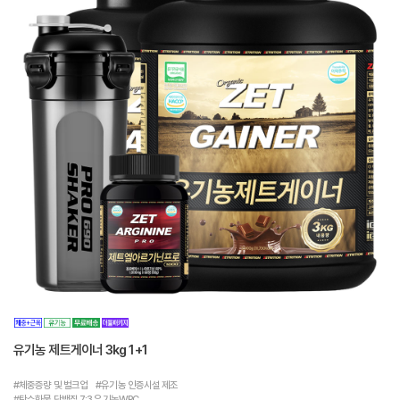
유기농 제트게이너 3kg 1+1
#체중증량 및 벌크업 #유기농 인증시설 제조
#탄수화물 단백질 7:3 유기농WPC...