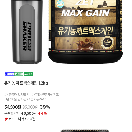
유기농 제트맥스게인 1.2kg
#체중증량 및 벌크업 #유기농 인증시설 제조
#탄수화물 단백질 9:1 유기농WPC...
39%
원
54,500
원
89,000
쿠폰할인가
49,500
원
44%
5.0 | 리뷰 980건