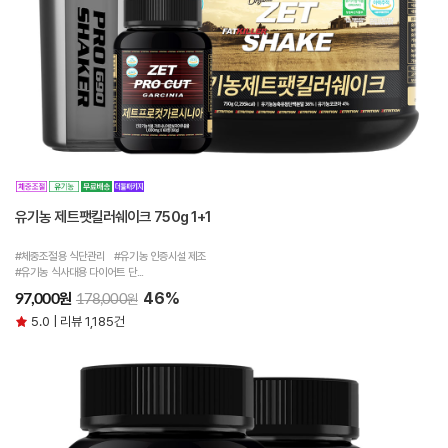
유기농 제트팻킬러쉐이크 750g 1+1
#체중조절용 식단관리 #유기농 인증시설 제조
#유기농 식사대용 다이어트 단...
46%
원
97,000
원
178,000
5.0 | 리뷰 1,185건