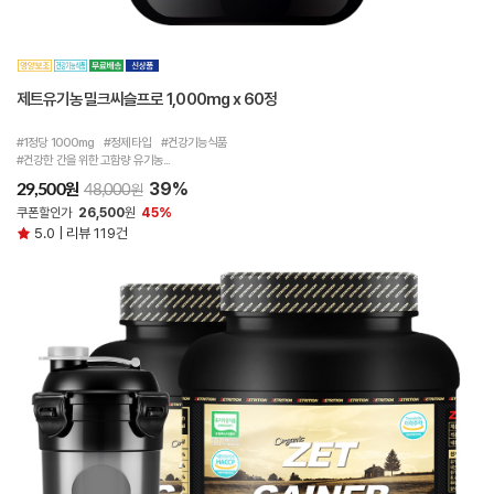
제트유기농밀크씨슬프로 1,000mg x 60정
#1정당 1000mg #정제타입 #건강기능식품
#건강한 간을 위한 고함량 유기농...
39%
원
29,500
원
48,000
쿠폰할인가
26,500
원
45%
5.0 | 리뷰 119건