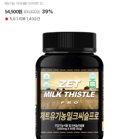
#유기농 식사대용 다이어트 단...
39%
원
54,500
원
89,000
5.0 | 리뷰 1,432건