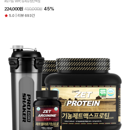
#유기농 WPC 농축유청단백질
45%
원
224,000
원
410,000
5.0 | 리뷰 693건