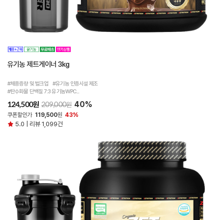
유기농 제트게이너 3kg
#체중증량 및 벌크업 #유기농 인증시설 제조
#탄수화물 단백질 7:3 유기농WPC...
40%
원
124,500
원
209,000
쿠폰할인가
119,500
원
43%
5.0 | 리뷰 1,099건