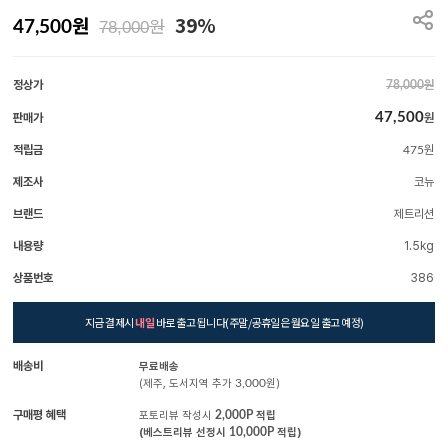
원
39%
원
47,500
78,000
정상가
원
78,000
47,500
판매가
원
적립금
원
475
제조사
코뉴
브랜드
제트리션
내용량
1.5kg
상품번호
386
지금 결제시
내일
바로 출고 됩니다(주말/공휴일은 월요일 출고 예정)
배송비
무료배송
(제주, 도서지역 추가
3,000
원)
구매평 혜택
포토리뷰 작성시
2,000P
적립
(베스트리뷰 선정시
10,000P
적립)