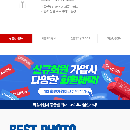
근육맨닷컴 파우더 제품 구매시
락앤락 정품 프로쉐이커 증정
상품상세정보
제품표기정보
상품후기(17,906)
교환/반품정보