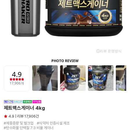
제트맥스게이너 4kg
4.9 | 리뷰 17,906건
#체중증량 및 벌크업　#식약처 인증시설 제조

#탄수화물 단백질 7:3 비율 게이너