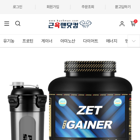
로그인
회원가입
주문조회
묻고답하기
0
유기농
프로틴
게이너
아미노산
다이어트
에너지
영양제