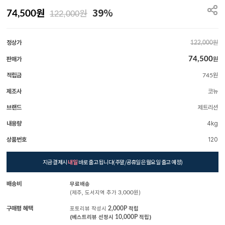
원
39%
원
74,500
122,000
정상가
원
122,000
74,500
판매가
원
적립금
원
745
제조사
코뉴
브랜드
제트리션
내용량
4kg
상품번호
120
지금 결제시
내일
바로 출고 됩니다(주말/공휴일은 월요일 출고 예정)
배송비
무료배송
(제주, 도서지역 추가
3,000
원)
구매평 혜택
포토리뷰 작성시
2,000P
적립
(베스트리뷰 선정시
10,000P
적립)