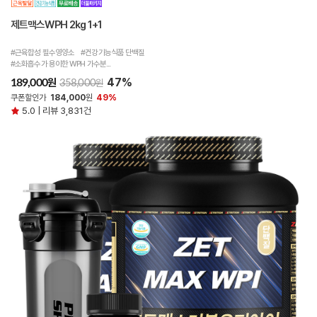
제트맥스WPH 2kg 1+1
#근육합성 필수영양소 #건강기능식품 단백질
#소화흡수가 용이한 WPH 가수분...
47%
원
189,000
원
358,000
쿠폰할인가
184,000
원
49%
5.0 | 리뷰 3,831건