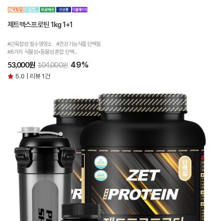
제트맥스프로틴 1kg 1+1
#근육합성 필수영양소 #건강기능식품 단백질
#8가지 식물성+동물성 혼합 단백...
49%
원
53,000
원
104,000
5.0 | 리뷰 1건