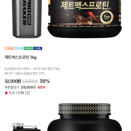
제트맥스프로틴 1kg
#근육합성 필수영양소 #건강기능식품 단백질
#8가지 식물성+동물성 혼합 단백...
39%
원
32,500
원
53,500
쿠폰할인가
29,500
원
45%
5.0 | 리뷰 1건