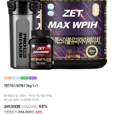
제트맥스WPIH 2kg 1+1
#근육합성 필수영양소 #건강기능식품 단백질
#최상급 WPIH 가수분해분리유청...
48%
원
269,000
원
518,000
쿠폰할인가
264,000
원
49%