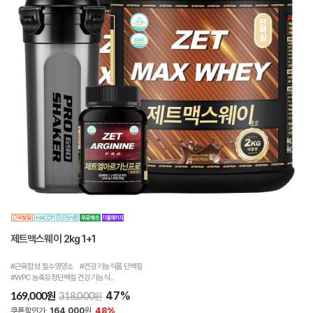
제트맥스웨이 2kg 1+1
#근육합성 필수영양소 #건강기능식품 단백질
#WPC 농축유청단백질 건강기능식...
47%
원
169,000
원
318,000
쿠폰할인가
164,000
원
48%