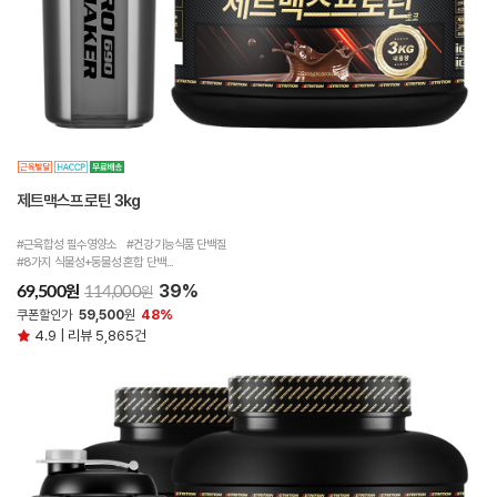
제트맥스프로틴 3kg
#근육합성 필수영양소 #건강기능식품 단백질
#8가지 식물성+동물성 혼합 단백...
39%
원
69,500
원
114,000
쿠폰할인가
59,500
원
48%
4.9 | 리뷰 5,865건