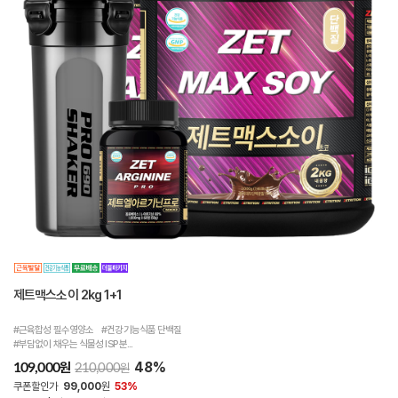
제트맥스소이 2kg 1+1
#근육합성 필수영양소 #건강기능식품 단백질
#부담없이 채우는 식물성 ISP 분...
48%
원
109,000
원
210,000
쿠폰할인가
99,000
원
53%