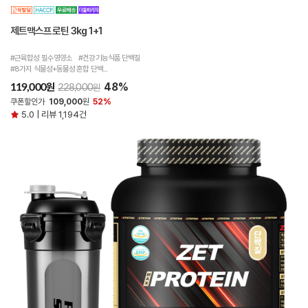
제트맥스프로틴 3kg 1+1
#근육합성 필수영양소 #건강기능식품 단백질
#8가지 식물성+동물성 혼합 단백...
48%
원
119,000
원
228,000
쿠폰할인가
109,000
원
52%
5.0 | 리뷰 1,194건