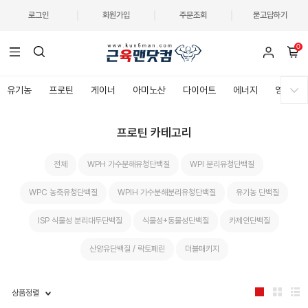
로그인
회원가입
주문조회
묻고답하기
0
유기농
프로틴
게이너
아미노산
다이어트
에너지
영양제
프로틴 카테고리
전체
WPH 가수분해유청단백질
WPI 분리유청단백질
WPC 농축유청단백질
WPIH 가수분해분리유청단백질
유기농 단백질
ISP 식물성 분리대두단백질
식물성+동물성단백질
카제인단백질
산양유단백질 / 락토페린
더블패키지
상품정렬