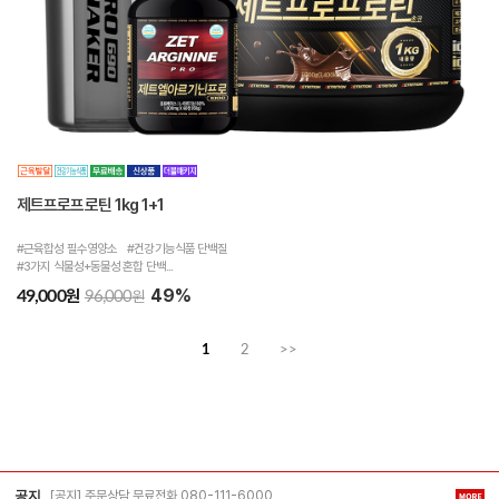
제트프로프로틴 1kg 1+1
#근육합성 필수영양소 #건강기능식품 단백질
#3가지 식물성+동물성 혼합 단백...
49%
원
49,000
원
96,000
1
2
>>
[공지] 주문상담 무료전화 080-111-6000
공지