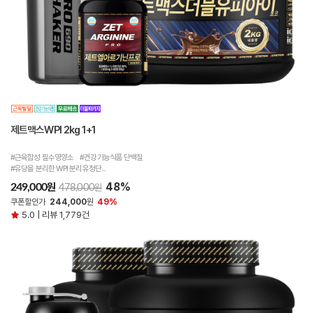
제트맥스WPI 2kg 1+1
#근육합성 필수영양소 #건강기능식품 단백질
#유당을 분리한 WPI 분리유청단...
48%
원
249,000
원
478,000
쿠폰할인가
244,000
원
49%
5.0 | 리뷰 1,779건