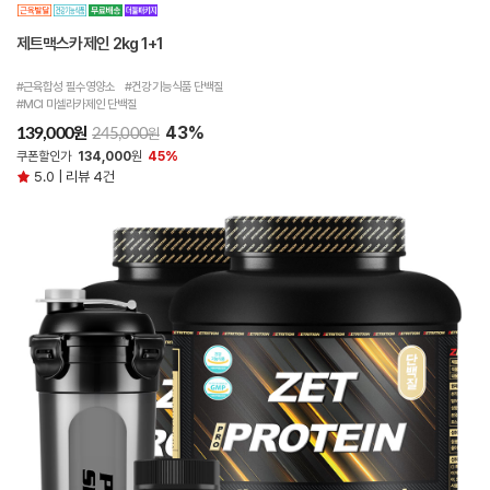
제트맥스카제인 2kg 1+1
#근육합성 필수영양소 #건강기능식품 단백질
#MCI 미셀라카제인 단백질
43%
원
139,000
원
245,000
쿠폰할인가
134,000
원
45%
5.0 | 리뷰 4건