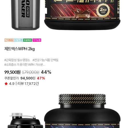
제트맥스WPH 2kg
#근육합성 필수영양소 #건강기능식품 단백질
#소화흡수가 용이한 WPH 가수분...
44%
원
99,500
원
179,000
쿠폰할인가
94,500
원
47%
4.9 | 리뷰 17,972건