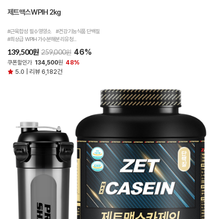
제트맥스WPIH 2kg
#근육합성 필수영양소 #건강기능식품 단백질
#최상급 WPIH 가수분해분리유청...
46%
원
139,500
원
259,000
쿠폰할인가
134,500
원
48%
5.0 | 리뷰 6,182건