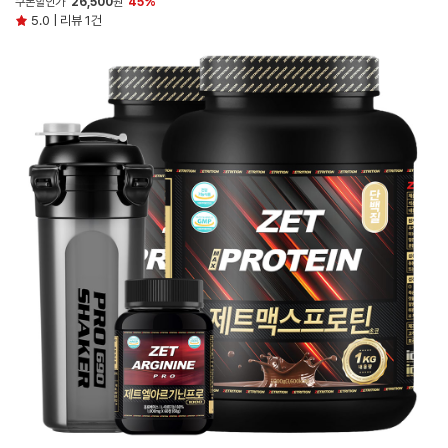
쿠폰할인가
26,500
원
45%
5.0 | 리뷰 1건