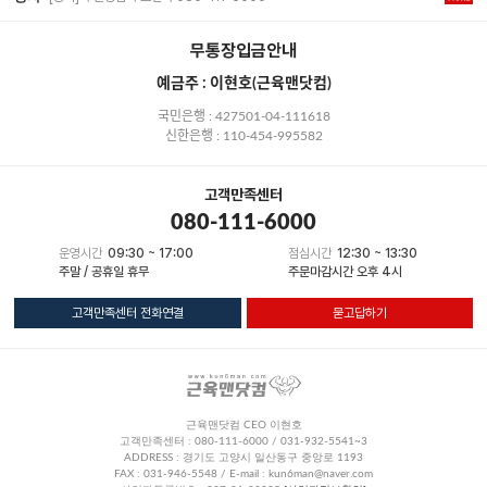
무통장입금안내
예금주 : 이현호(근육맨닷컴)
국민은행 : 427501-04-111618
신한은행 : 110-454-995582
고객만족센터
080-111-6000
운영시간
09:30 ~ 17:00
점심시간
12:30 ~ 13:30
주말 / 공휴일 휴무
주문마감시간 오후 4시
고객만족센터 전화연결
묻고답하기
근육맨닷컴 CEO 이현호
고객만족센터 : 080-111-6000 / 031-932-5541~3
ADDRESS : 경기도 고양시 일산동구 중앙로 1193
FAX : 031-946-5548 / E-mail : kun6man@naver.com