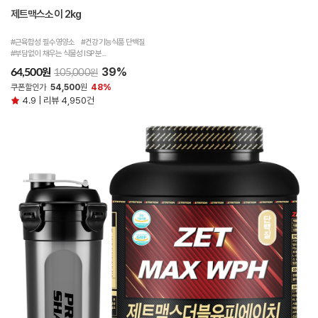
제트맥스소이 2kg
#근육합성 필수영양소 #건강기능식품 단백질
#부담없이 채우는 식물성 ISP 분...
39%
원
64,500
원
105,000
쿠폰할인가
54,500
원
48%
4.9 | 리뷰 4,950건