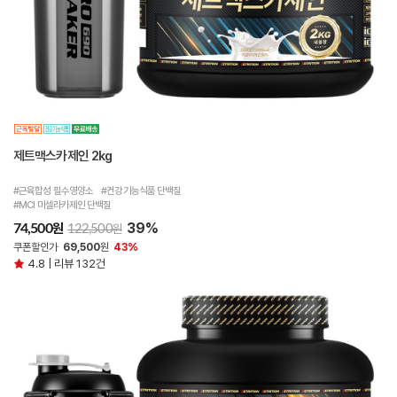
제트맥스카제인 2kg
#근육합성 필수영양소 #건강기능식품 단백질
#MCI 미셀라카제인 단백질
39%
원
74,500
원
122,500
쿠폰할인가
69,500
원
43%
4.8 | 리뷰 132건