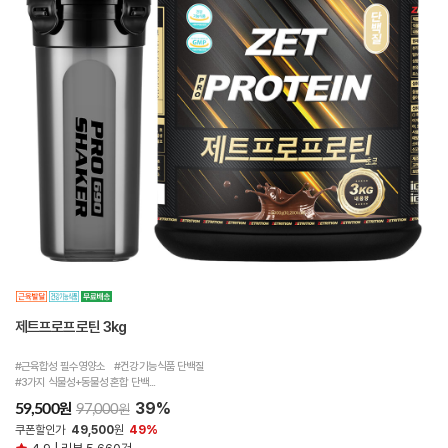
제트프로프로틴 3kg
#근육합성 필수영양소 #건강기능식품 단백질
#3가지 식물성+동물성 혼합 단백...
39%
원
59,500
원
97,000
쿠폰할인가
49,500
원
49%