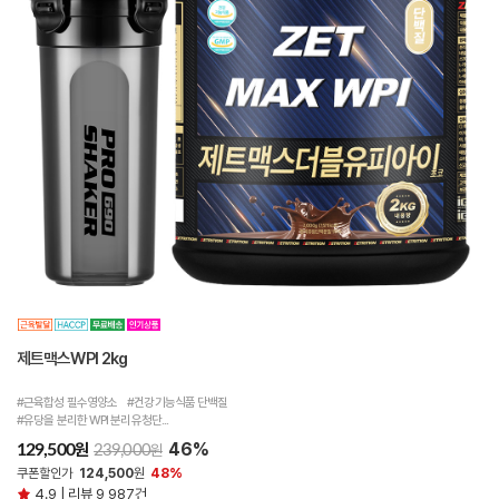
제트맥스WPI 2kg
#근육합성 필수영양소 #건강기능식품 단백질
#유당을 분리한 WPI 분리유청단...
46%
원
129,500
원
239,000
쿠폰할인가
124,500
원
48%
4.9 | 리뷰 9,987건