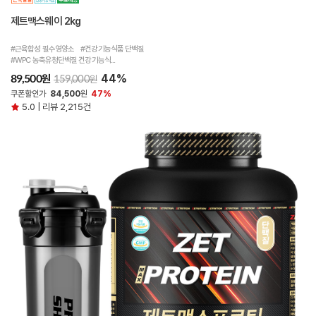
제트맥스웨이 2kg
#근육합성 필수영양소 #건강기능식품 단백질
#WPC 농축유청단백질 건강기능식...
44%
원
89,500
원
159,000
쿠폰할인가
84,500
원
47%
5.0 | 리뷰 2,215건