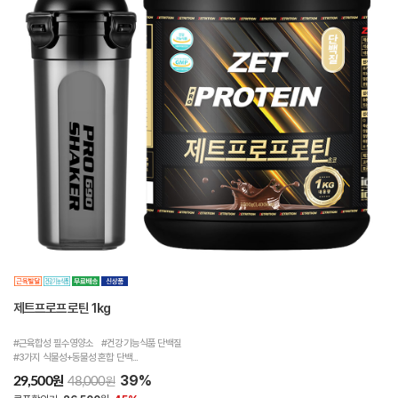
제트프로프로틴 1kg
#근육합성 필수영양소 #건강기능식품 단백질
#3가지 식물성+동물성 혼합 단백...
39%
원
29,500
원
48,000