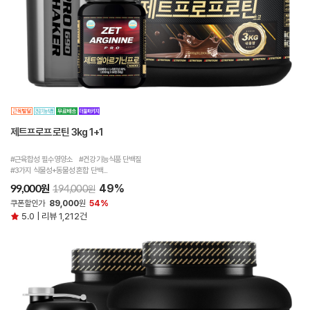
제트프로프로틴 3kg 1+1
#근육합성 필수영양소 #건강기능식품 단백질
#3가지 식물성+동물성 혼합 단백...
49%
원
99,000
원
194,000
쿠폰할인가
89,000
원
54%
5.0 | 리뷰 1,212건