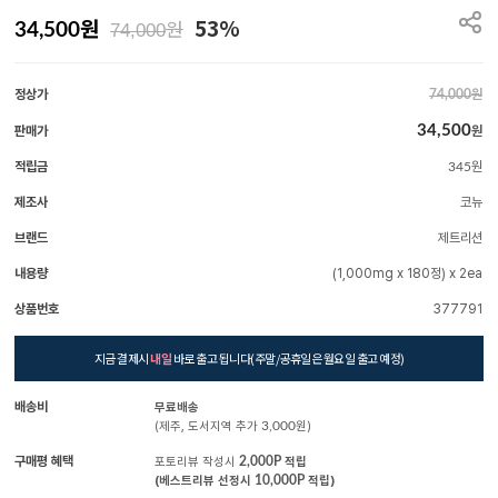
원
53%
원
34,500
74,000
정상가
원
74,000
34,500
판매가
원
적립금
원
345
제조사
코뉴
브랜드
제트리션
내용량
(1,000mg x 180정) x 2ea
상품번호
377791
지금 결제시
내일
바로 출고 됩니다(주말/공휴일은 월요일 출고 예정)
배송비
무료배송
(제주, 도서지역 추가
3,000
원)
구매평 혜택
포토리뷰 작성시
2,000P
적립
(베스트리뷰 선정시
10,000P
적립)