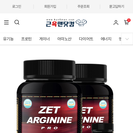
로그인
회원가입
주문조회
묻고답하기
0
유기농
프로틴
게이너
아미노산
다이어트
에너지
영양제