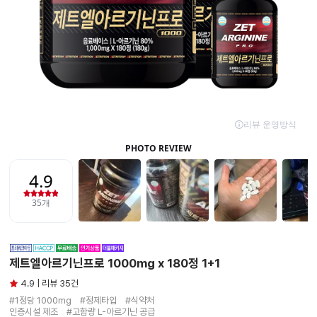
제트엘아르기닌프로 1000mg x 180정 1+1
4.9 | 리뷰 35건
#1정당 1000mg　#정제타입　#식약처

인증시설 제조　#고함량 L-아르기닌 공급