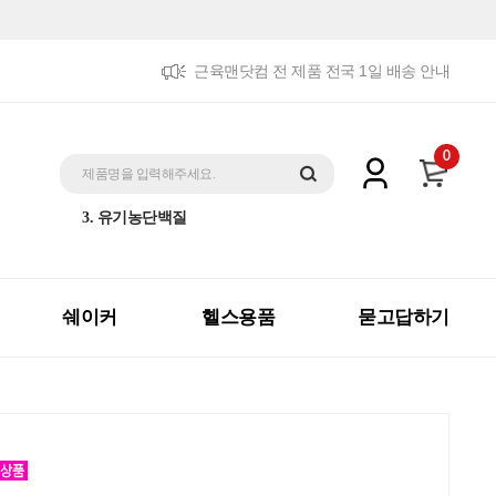
근육맨닷컴 전 제품 전국 1일 배송 안내
5. 트리플패키지
0
1. 제트맥스게이너
제품명을 입력해주세요.
2. 체중증가
3. 유기농단백질
4. 더블패키지
5. 트리플패키지
1. 제트맥스게이너
쉐이커
헬스용품
묻고답하기