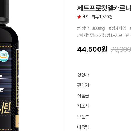
제트프로컷엘카르니틴 
4.9 | 리뷰 1,740건
#1정당 1000mg　#정제타입　
#체지방감소 기능성 L-카르니틴
44,500
원
73,000
정상가
판매가
적립금
제조사
브랜드
내용량