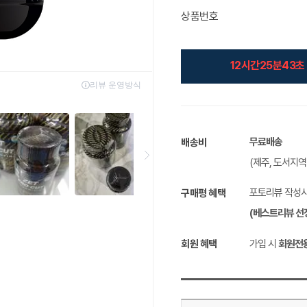
상품번호
12시간25분42초
무료배송
배송비
(제주, 도서지
포토리뷰 작성
구매평 혜택
(베스트리뷰 선
회원 혜택
가입 시
회원전