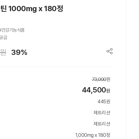
1000mg x 180정
#건강기능식품

 공급
원
39%
원
73,000
44,500
원
445원
제트리션
제트리션
1,000mg x 180정