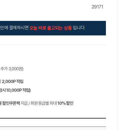
29171
안에 결제하시면
입니다.
오늘 바로 출고되는 상품
역 추가
3,000
원)
시
2,000P
적립
정시
10,000P
적립)
용 할인쿠폰팩
지급 / 회원 등급별 최대
10%
할인