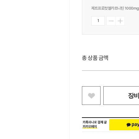
제트프로컷엘카르니틴 1000mg 
총 상품 금액
장