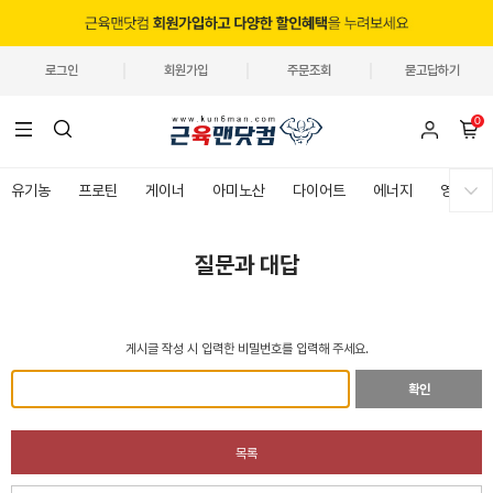
로그인
회원가입
주문조회
묻고답하기
0
유기농
프로틴
게이너
아미노산
다이어트
에너지
영양제
질문과 대답
게시글 작성 시 입력한 비밀번호를 입력해 주세요.
확인
목록