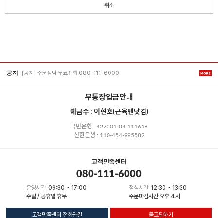
취소
[공지] 주문상담 무료전화 080-111-6000
공지
무통장입금안내
예금주 : 이현호(근육맨닷컴)
국민은행 : 427501-04-111618
신한은행 : 110-454-995582
고객만족센터
080-111-6000
운영시간
09:30 ~ 17:00
점심시간
12:30 ~ 13:30
주말 / 공휴일 휴무
주문마감시간 오후 4시
고객만족센터 전화연결
묻고답하기