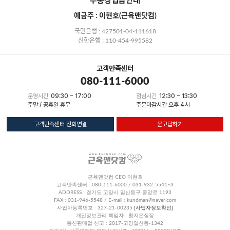
무통장입금안내
예금주 : 이현호(근육맨닷컴)
국민은행 : 427501-04-111618
신한은행 : 110-454-995582
고객만족센터
080-111-6000
운영시간
09:30 ~ 17:00
점심시간
12:30 ~ 13:30
주말 / 공휴일 휴무
주문마감시간 오후 4시
고객만족센터 전화연결
묻고답하기
근육맨닷컴 CEO 이현호
고객만족센터 : 080-111-6000 / 031-932-5541~3
ADDRESS : 경기도 고양시 일산동구 중앙로 1193
FAX : 031-946-5548 / E-mail : kun6man@naver.com
사업자등록번호 : 327-21-00235
[사업자정보확인]
개인정보관리 책임자 : 황지은실장
통신판매업 신고 : 2017-고양일산동-1342