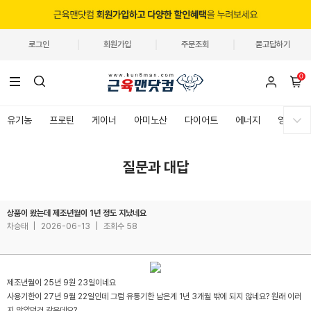
로그인
회원가입
주문조회
묻고답하기
0
유기농
프로틴
게이너
아미노산
다이어트
에너지
영양제
질문과 대답
상품이 왔는데 제조년월이 1년 정도 지났네요
차승태
|
2026-06-13
|
조회수 58
제조년월이 25년 9원 23일이네요
사용기한이 27년 9월 22일인데 그럼 유통기한 남은게 1년 3개월 밖에 되지 않네요? 원래 이러
지 않았던것 같은데요?