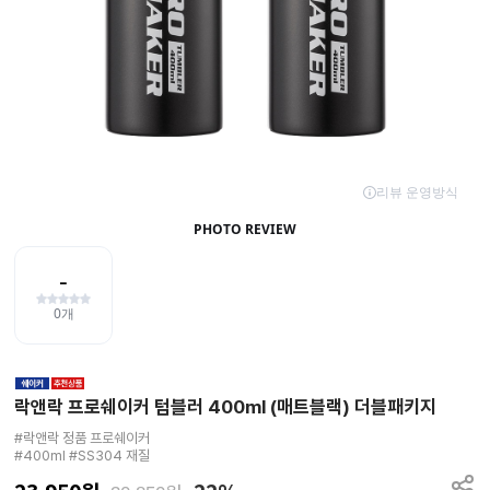
락앤락 프로쉐이커 텀블러 400ml (매트블랙) 더블패키지
#락앤락 정품 프로쉐이커

#400ml #SS304 재질