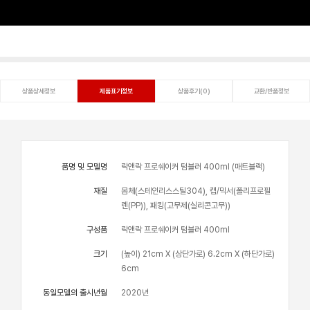
상품상세정보
제품표기정보
상품후기(0)
교환/반품정보
품명 및 모델명
락앤락 프로쉐이커 텀블러 400ml (매트블랙)
재질
몸체(스테인리스스틸304), 캡/믹서(폴리프로필
렌(PP)), 패킹(고무제(실리콘고무))
구성품
락앤락 프로쉐이커 텀블러 400ml
크기
(높이) 21cm X (상단가로) 6.2cm X (하단가로)
6cm
동일모델의 출시년월
2020년