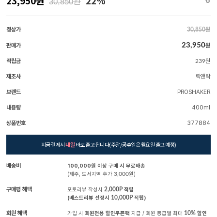
23,950
원
22%
원
30,850
정상가
원
30,850
23,950
판매가
원
적립금
원
239
제조사
락앤락
브랜드
PROSHAKER
내용량
400ml
상품번호
377884
지금 결제시
내일
바로 출고 됩니다(주말/공휴일은 월요일 출고 예정)
배송비
100,000원 이상 구매 시 무료배송
(제주, 도서지역 추가
3,000
원)
구매평 혜택
포토리뷰 작성시
2,000P
적립
(베스트리뷰 선정시
10,000P
적립)
회원 혜택
가입 시
회원전용 할인쿠폰팩
지급 / 회원 등급별 최대
10%
할인