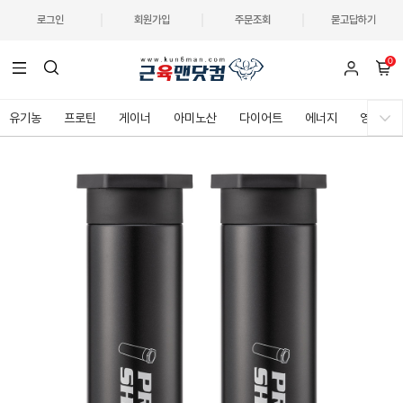
로그인
회원가입
주문조회
묻고답하기
0
유기농
프로틴
게이너
아미노산
다이어트
에너지
영양제