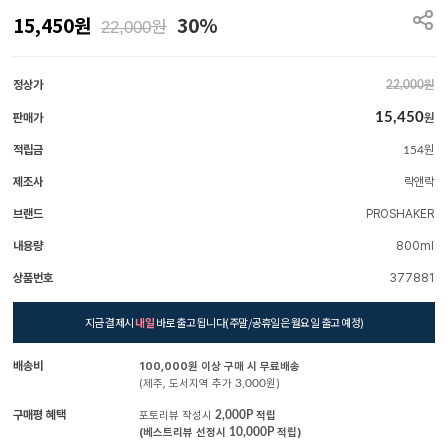
15,450
원
30%
원
22,000
정상가
원
22,000
15,450
판매가
원
적립금
원
154
제조사
락앤락
브랜드
PROSHAKER
내용량
800ml
상품번호
377881
지금 결제시
내일
바로 출고 됩니다(주말/공휴일은 월요일 출고 예정)
배송비
100,000원 이상 구매 시 무료배송
(제주, 도서지역 추가
3,000
원)
구매평 혜택
포토리뷰 작성시
2,000P
적립
(베스트리뷰 선정시
10,000P
적립)