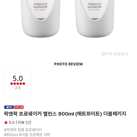
락앤락 프로쉐이커 밸런스 800ml (매트화이트) 더블패키지
5.0 | 리뷰 2건
#락앤락 정품 프로쉐이커

#800ml #이중 프로텍트 아머