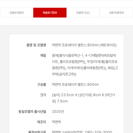
상품상세정보
제품표기정보
상품후기(2)
교환/반품정보
품명 및 모델명
락앤락 프로쉐이커 밸런스 800ml (매트화이트)
재질
몸체(폴리시클로헥산-1, 4-디메틸렌테레프탈레
이트, 폴리프로필렌(PP)), 뚜껑/마개/볼(폴리프로
필렌(PP)), 마개커넥터(폴리에틸렌(PE)), 패킹(고
무제(실리콘고무))
구성품
락앤락 프로쉐이커 밸런스 800ml
크기
(높이) 23.5cm X (상단가로) 8cm X (하단가
로) 7.5cm
동일모델의 출시년월
2020년
제조자
락앤락
품질보증기준
락앤락 소비자상담전화 : 080-329-3000