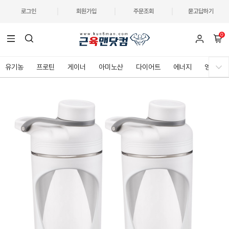
로그인
회원가입
주문조회
묻고답하기
0
유기농
프로틴
게이너
아미노산
다이어트
에너지
영양제