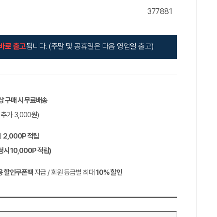
377881
바로 출고
됩니다. (주말 및 공휴일은 다음 영업일 출고)
이상 구매 시 무료배송
역 추가
3,000
원)
시
2,000P
적립
정시
10,000P
적립)
용 할인쿠폰팩
지급 / 회원 등급별 최대
10%
할인