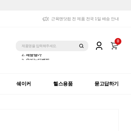
근육맨닷컴 전 제품 전국 1일 배송 안내
5. 트리플패키지
0
1. 제트맥스게이너
제품명을 입력해주세요.
2. 체중증가
3. 유기농단백질
4. 더블패키지
5. 트리플패키지
1. 제트맥스게이너
쉐이커
헬스용품
묻고답하기