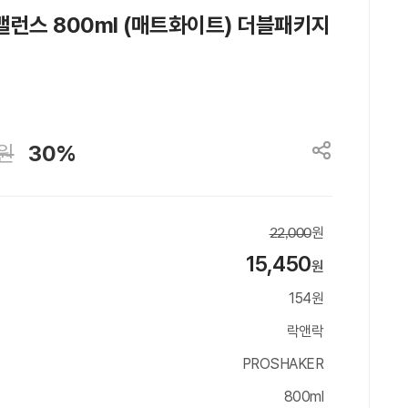
런스 800ml (매트화이트) 더블패키지
원
30%
원
22,000
15,450
원
154원
락앤락
PROSHAKER
800ml