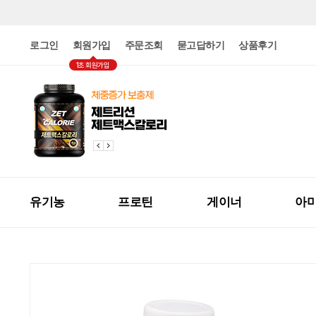
로그인
회원가입
주문조회
묻고답하기
상품후기
1초 회원가입
유기농
프로틴
게이너
아