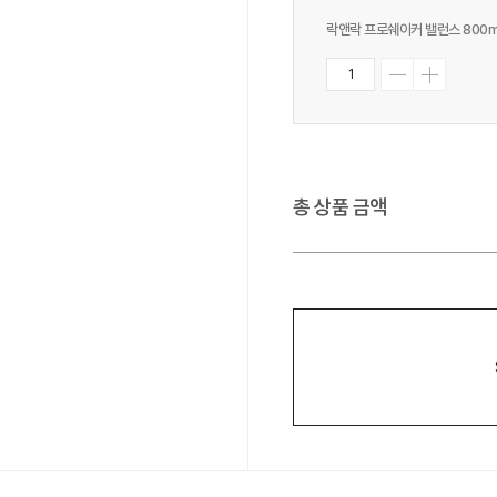
락앤락 프로쉐이커 밸런스 800m
총 상품 금액