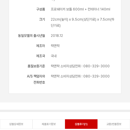
구성품
프로쉐이커 보틀 600ml + 컨테이너 140ml
크기
22cm(높이) x 9.5cm(상단가로) x 7.5cm(하
단가로)
동일모델의 출시년월
2018.12
제조자
락앤락
제조국
국내
품질보증기준
락앤락 소비자상담전화 : 080-329-3000
A/S 책임자와
락앤락 소비자상담전화 : 080-329-3000
전화번호
상품상세정보
제품표기정보
상품후기(1)
교환/반품정보