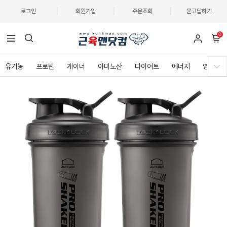
로그인
회원가입
주문조회
묻고답하기
0
유기농
프로틴
게이너
아미노산
다이어트
에너지
영양제