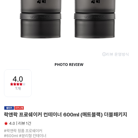
락앤락 프로쉐이커 컨테이너 600ml (매트블랙) 더블패키지
4.0 | 리뷰 1건
#락앤락 정품 프로쉐이커

#600ml #분리형 컨테이너