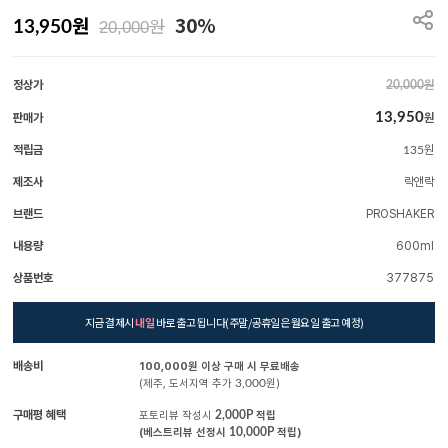
원
30%
원
13,950
20,000
정상가
원
20,000
13,950
판매가
원
적립금
원
135
제조사
락앤락
브랜드
PROSHAKER
내용량
600ml
상품번호
377875
지금 결제시
내일
바로 출고 됩니다(주말/공휴일은 월요일 출고 예정)
배송비
100,000원 이상 구매 시 무료배송
(제주, 도서지역 추가
3,000
원)
구매평 혜택
포토리뷰 작성시
2,000P
적립
(베스트리뷰 선정시
10,000P
적립)