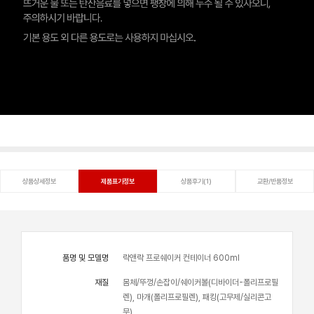
상품상세정보
제품표기정보
상품후기(1)
교환/반품정보
품명 및 모델명
락앤락 프로쉐이커 컨테이너 600ml
재질
몸체/뚜껑/손잡이/쉐이커볼(디바이더-폴리프로필
렌), 마개(폴리프로필렌), 패킹(고무제/실리콘고
무)