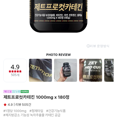
제트프로컷카테킨 1000mg x 180정
4.9 | 리뷰 505건
#1정당 1000mg　#정제타입　#건강기능식품

#체지방감소 기능성 녹차추출물 카테킨 공급