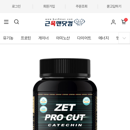
로그인
회원가입
주문조회
묻고답하기
0
유기농
프로틴
게이너
아미노산
다이어트
에너지
영양제