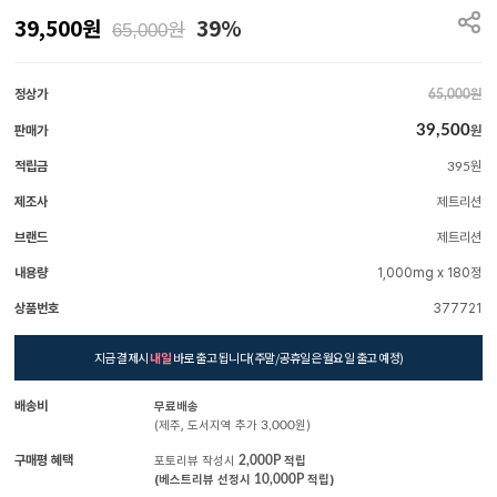
39,500
원
39%
원
65,000
정상가
원
65,000
39,500
판매가
원
적립금
원
395
제조사
제트리션
브랜드
제트리션
내용량
1,000mg x 180정
상품번호
377721
지금 결제시
내일
바로 출고 됩니다(주말/공휴일은 월요일 출고 예정)
배송비
무료배송
(제주, 도서지역 추가
3,000
원)
구매평 혜택
포토리뷰 작성시
2,000P
적립
(베스트리뷰 선정시
10,000P
적립)