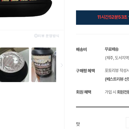
11시간52분52초
무료배송
배송비
(제주, 도서지
포토리뷰 작성
구매평 혜택
(베스트리뷰 선
회원 혜택
가입 시
회원전
맛