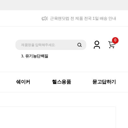
근육맨닷컴 전 제품 전국 1일 배송 안내
5. 트리플패키지
0
1. 제트맥스게이너
제품명을 입력해주세요.
2. 체중증가
3. 유기농단백질
4. 더블패키지
5. 트리플패키지
1. 제트맥스게이너
쉐이커
헬스용품
묻고답하기