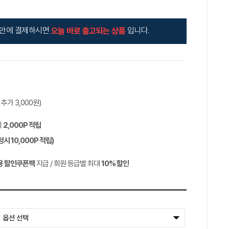
안에 결제하시면
입니다.
오늘 바로 출고되는 상품
역 추가
3,000
원)
시
2,000P
적립
정시
10,000P
적립)
용 할인쿠폰팩
지급 / 회원 등급별 최대
10%
할인