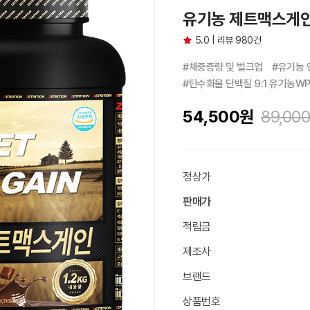
유기농 제트맥스게인 
5.0 | 리뷰 980건
#체중증량 및 벌크업　#유기농 
#탄수화물 단백질 9:1 유기농W
54,500
원
89,000
정상가
판매가
적립금
제조사
브랜드
상품번호