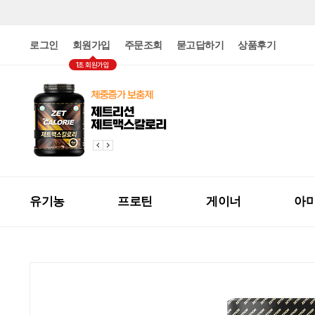
로그인
회원가입
주문조회
묻고답하기
상품후기
1초 회원가입
유기농
프로틴
게이너
아