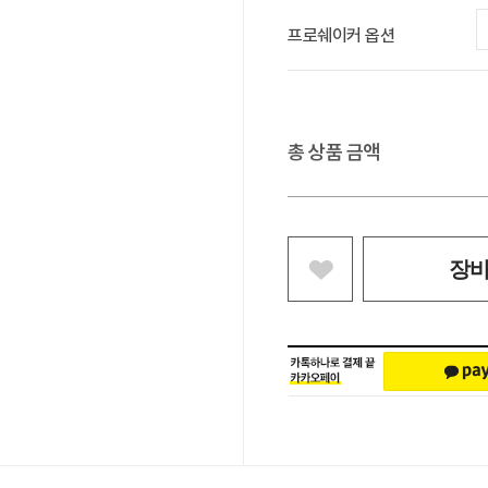
프로쉐이커 옵션
총 상품 금액
장