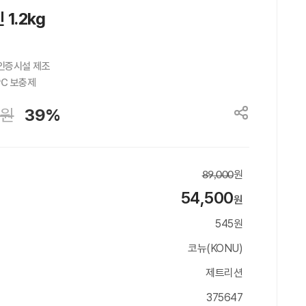
1.2kg
인증시설 제조

PC 보충제
원
39%
원
89,000
54,500
원
545원
코뉴(KONU)
제트리션
375647