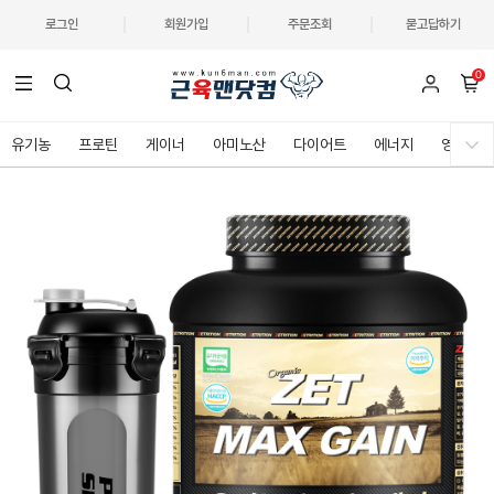
로그인
회원가입
주문조회
묻고답하기
0
유기농
프로틴
게이너
아미노산
다이어트
에너지
영양제