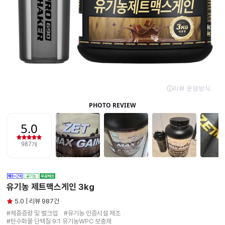
유기농 제트맥스게인 3kg
5.0 | 리뷰 987건
#체중증량 및 벌크업　#유기농 인증시설 제조

#탄수화물 단백질 9:1 유기농WPC 보충제