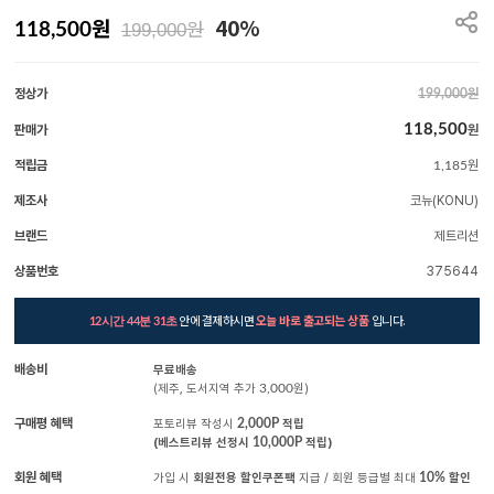
원
40%
원
118,500
199,000
정상가
원
199,000
118,500
판매가
원
적립금
원
1,185
제조사
코뉴(KONU)
브랜드
제트리션
상품번호
375644
안에 결제하시면
오늘 바로 출고되는 상품
입니다.
12시간 44분 30초
배송비
무료배송
(제주, 도서지역 추가
3,000
원)
구매평 혜택
포토리뷰 작성시
2,000P
적립
(베스트리뷰 선정시
10,000P
적립)
회원 혜택
가입 시
회원전용 할인쿠폰팩
지급 / 회원 등급별 최대
10%
할인