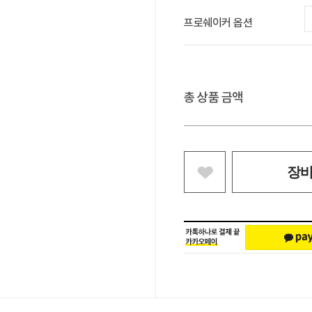
프로쉐이커 옵션
총 상품 금액
장