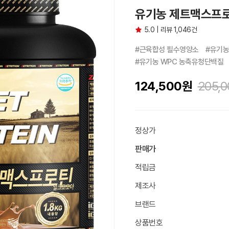
유기농 제트맥스프로틴
5.0 | 리뷰 1,046건
#근육합성 필수영양소　#유기농 
#유기농 WPC 농축유청단백질
124,500
원
205,0
정상가
판매가
적립금
제조사
브랜드
상품번호