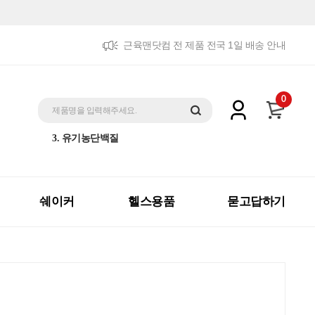
근육맨닷컴 전 제품 전국 1일 배송 안내
5. 트리플패키지
0
1. 제트맥스게이너
제품명을 입력해주세요.
2. 체중증가
3. 유기농단백질
4. 더블패키지
5. 트리플패키지
1. 제트맥스게이너
쉐이커
헬스용품
묻고답하기