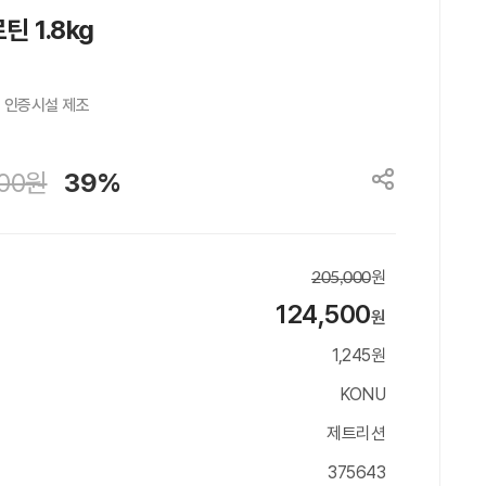
 1.8kg
인증시설 제조

00
원
39%
원
205,000
124,500
원
1,245원
KONU
제트리션
375643