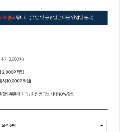
바로 출고
됩니다. (주말 및 공휴일은 다음 영업일 출고)
역 추가
3,000
원)
시
2,000P
적립
정시
10,000P
적립)
용 할인쿠폰팩
지급 / 회원 등급별 최대
10%
할인