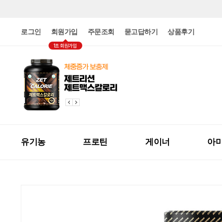
로그인
회원가입
주문조회
묻고답하기
상품후기
1초 회원가입
유기농
프로틴
게이너
아