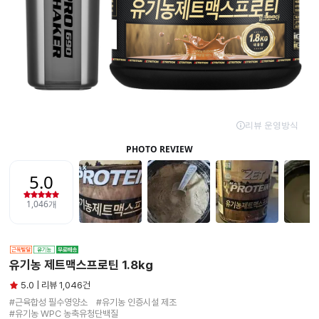
유기농 제트맥스프로틴 1.8kg
5.0 | 리뷰 1,046건
#근육합성 필수영양소　#유기농 인증시설 제조

#유기농 WPC 농축유청단백질