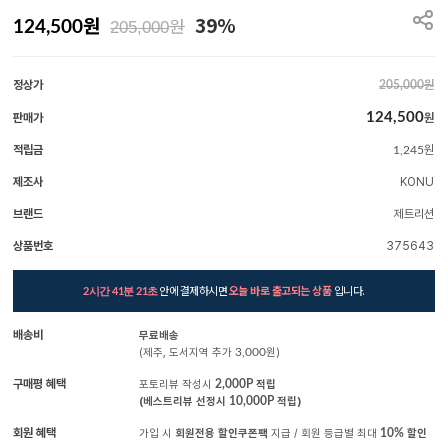
원
39%
원
124,500
205,000
정상가
원
205,000
124,500
판매가
원
적립금
원
1,245
제조사
KONU
브랜드
제트리션
상품번호
375643
안에 결제하시면
오늘 바로 출고되는 상품
입니다.
2시간 41분 20초
배송비
무료배송
(제주, 도서지역 추가
3,000
원)
구매평 혜택
포토리뷰 작성시
2,000P
적립
(베스트리뷰 선정시
10,000P
적립)
회원 혜택
가입 시
회원전용 할인쿠폰팩
지급 / 회원 등급별 최대
10%
할인