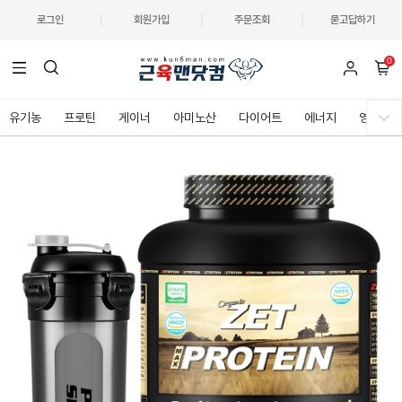
로그인
회원가입
주문조회
묻고답하기
0
유기농
프로틴
게이너
아미노산
다이어트
에너지
영양제