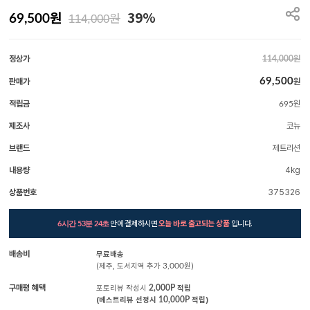
원
39%
원
69,500
114,000
정상가
원
114,000
69,500
판매가
원
적립금
원
695
제조사
코뉴
브랜드
제트리션
내용량
4kg
상품번호
375326
안에 결제하시면
오늘 바로 출고되는 상품
입니다.
6시간 53분 23초
배송비
무료배송
(제주, 도서지역 추가
3,000
원)
구매평 혜택
포토리뷰 작성시
2,000P
적립
(베스트리뷰 선정시
10,000P
적립)