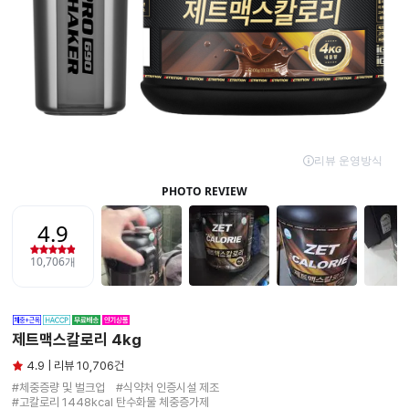
제트맥스칼로리 4kg
4.9 | 리뷰 10,706건
#체중증량 및 벌크업　#식약처 인증시설 제조

#고칼로리 1448kcal 탄수화물 체중증가제