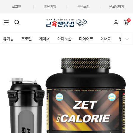
로그인
회원가입
주문조회
묻고답하기
0
유기농
프로틴
게이너
아미노산
다이어트
에너지
영양제