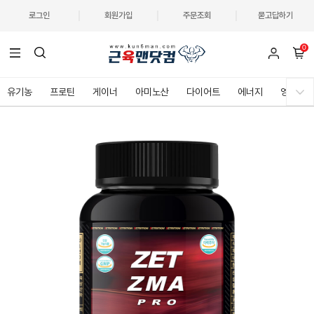
로그인
회원가입
주문조회
묻고답하기
0
유기농
프로틴
게이너
아미노산
다이어트
에너지
영양제