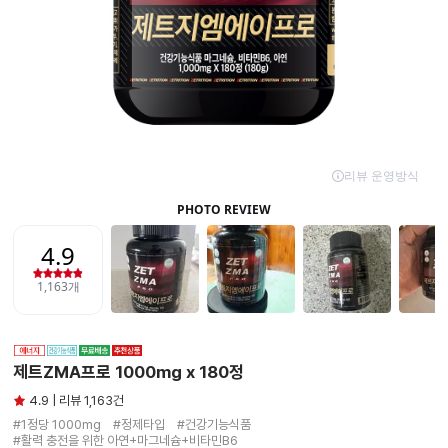
제트ZMA프로 1000mg x 180정
4.9 | 리뷰 1,163건
#1정당 1000mg　#정제타입　#건강기능식품

#활력 충전을 위한 아연+마그네슘+비타민B6