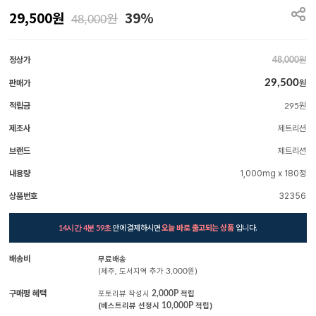
29,500
원
39%
원
48,000
정상가
원
48,000
29,500
판매가
원
적립금
원
295
제조사
제트리션
브랜드
제트리션
내용량
1,000mg x 180정
상품번호
32356
안에 결제하시면
오늘 바로 출고되는 상품
입니다.
14시간 4분 57초
배송비
무료배송
(제주, 도서지역 추가
3,000
원)
구매평 혜택
포토리뷰 작성시
2,000P
적립
(베스트리뷰 선정시
10,000P
적립)