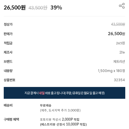
원
39%
원
26,500
43,500
정상가
원
43,500
26,500
판매가
원
적립금
원
265
제조사
코뉴
브랜드
제트리션
내용량
1,500mg x 180정
상품번호
32354
지금 결제시
내일
바로 출고 됩니다(주말/공휴일은 월요일 출고 예정)
배송비
무료배송
(제주, 도서지역 추가
3,000
원)
구매평 혜택
포토리뷰 작성시
2,000P
적립
(베스트리뷰 선정시
10,000P
적립)