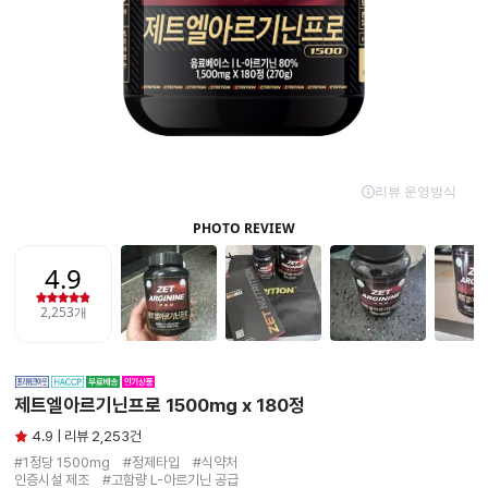
제트엘아르기닌프로 1500mg x 180정
4.9 | 리뷰 2,253건
#1정당 1500mg　#정제타입　#식약처

인증시설 제조　#고함량 L-아르기닌 공급