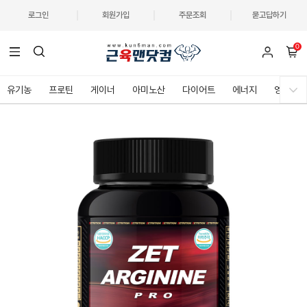
로그인
회원가입
주문조회
묻고답하기
0
유기농
프로틴
게이너
아미노산
다이어트
에너지
영양제