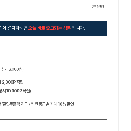
29169
안에 결제하시면
입니다.
오늘 바로 출고되는 상품
역 추가
3,000
원)
시
2,000P
적립
정시
10,000P
적립)
용 할인쿠폰팩
지급 / 회원 등급별 최대
10%
할인