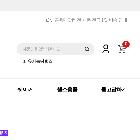
근육맨닷컴 전 제품 전국 1일 배송 안내
5. 트리플패키지
0
1. 제트맥스게이너
제품명을 입력해주세요.
2. 체중증가
3. 유기농단백질
4. 더블패키지
5. 트리플패키지
1. 제트맥스게이너
쉐이커
헬스용품
묻고답하기