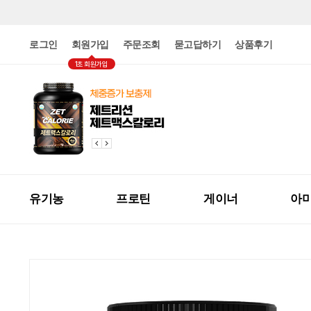
로그인
회원가입
주문조회
묻고답하기
상품후기
1초 회원가입
유기농
프로틴
게이너
아