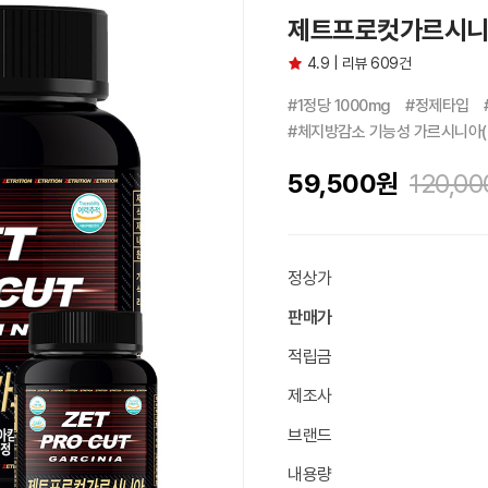
제트프로컷가르시니아 1
4.9 | 리뷰 609건
#1정당 1000mg　#정제타입　
#체지방감소 기능성 가르시니아(
59,500
원
120,00
정상가
판매가
적립금
제조사
브랜드
내용량