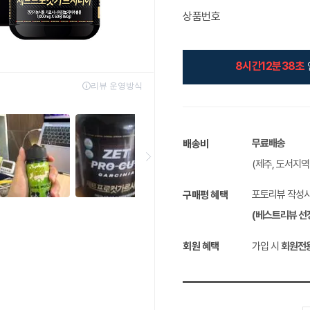
상품번호
8시간12분37초
무료배송
배송비
(제주, 도서지
포토리뷰 작성
구매평 혜택
(베스트리뷰 선
회원 혜택
가입 시
회원전