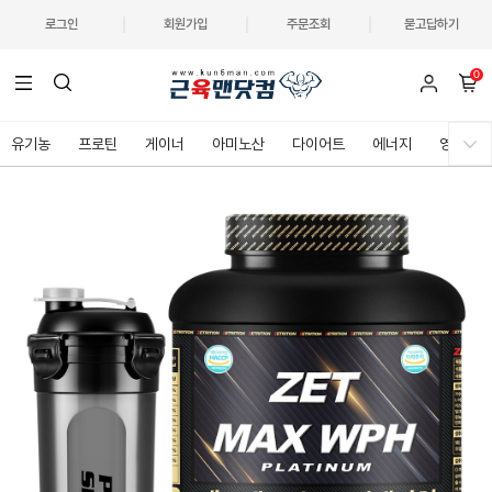
로그인
회원가입
주문조회
묻고답하기
0
유기농
프로틴
게이너
아미노산
다이어트
에너지
영양제