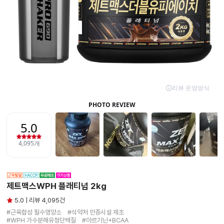
제트맥스WPH 플래티넘 2kg
5.0 | 리뷰 4,095건
#근육합성 필수영양소　#식약처 인증시설 제조

#WPH 가수분해유청단백질　#아르기닌+BCAA