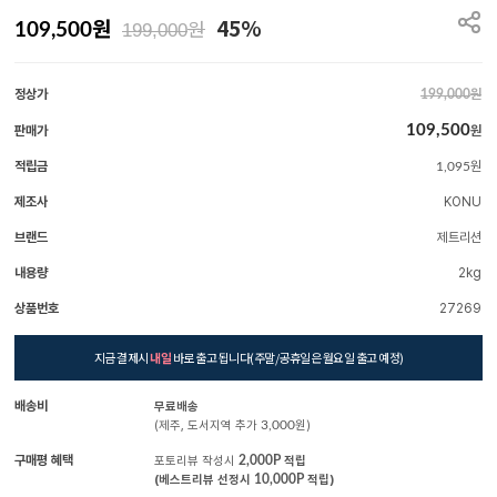
원
45%
원
109,500
199,000
정상가
원
199,000
109,500
판매가
원
적립금
원
1,095
제조사
KONU
브랜드
제트리션
내용량
2kg
상품번호
27269
지금 결제시
내일
바로 출고 됩니다(주말/공휴일은 월요일 출고 예정)
배송비
무료배송
(제주, 도서지역 추가
3,000
원)
구매평 혜택
포토리뷰 작성시
2,000P
적립
(베스트리뷰 선정시
10,000P
적립)