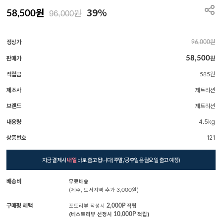
원
39%
원
58,500
96,000
정상가
원
96,000
58,500
판매가
원
적립금
원
585
제조사
제트리션
브랜드
제트리션
내용량
4.5kg
상품번호
121
지금 결제시
내일
바로 출고 됩니다(주말/공휴일은 월요일 출고 예정)
배송비
무료배송
(제주, 도서지역 추가
3,000
원)
구매평 혜택
포토리뷰 작성시
2,000P
적립
(베스트리뷰 선정시
10,000P
적립)