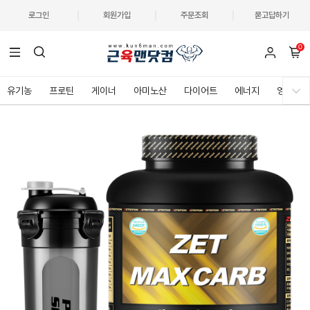
로그인
회원가입
주문조회
묻고답하기
0
유기농
프로틴
게이너
아미노산
다이어트
에너지
영양제