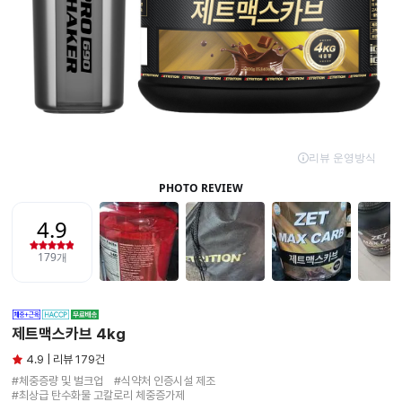
제트맥스카브 4kg
4.9 | 리뷰 179건
#체중증량 및 벌크업　#식약처 인증시설 제조

#최상급 탄수화물 고칼로리 체중증가제